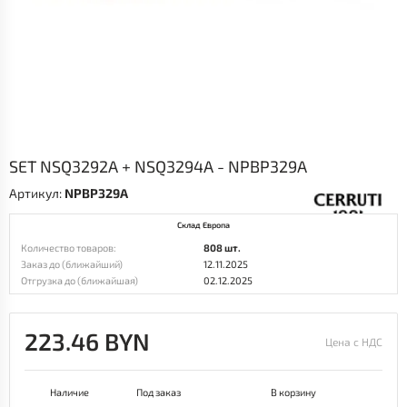
SET NSQ3292A + NSQ3294A - NPBP329A
Артикул:
NPBP329A
Склад Европа
Количество товаров:
808 шт.
Заказ до (ближайший)
12.11.2025
Отгрузка до (ближайшая)
02.12.2025
223.46 BYN
Цена с НДС
Наличие
Под заказ
В корзину