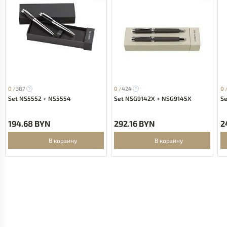
0 /
387
0 /
424
0 
Set NS5552 + NS5554
Set NSG9142X + NSG9145X
S
194.68 BYN
292.16 BYN
2
В корзину
В корзину