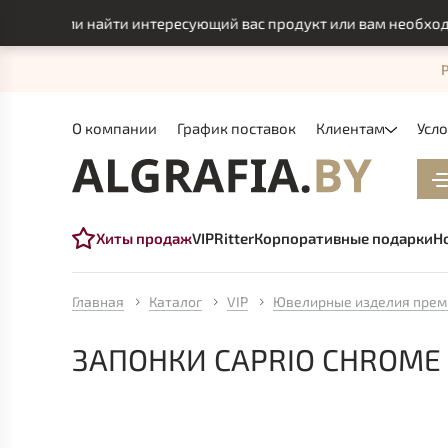
смогли найти интересующий вас продукт или вам необходимо 
О компании
График поставок
Клиентам
Усл
Хиты продаж
VIP
Ritter
Корпоративные подарки
Н
Главная
Каталог
VIP
Ювелирные изделия прем
ЗАПОНКИ CAPRIO CHROME