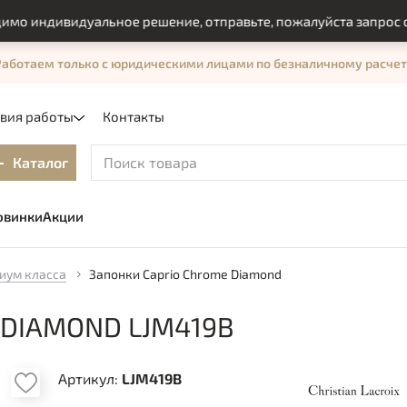
индивидуальное решение, отправьте, пожалуйста запрос с по
Работаем только с юридическими лицами по безналичному расчет
овия работы
Контакты
Каталог
овинки
Акции
иум класса
Запонки Caprio Chrome Diamond
 DIAMOND LJM419B
Артикул:
LJM419B