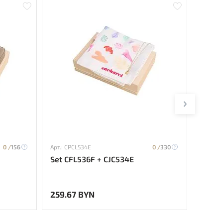
0 /
156
Арт.: CPCL534E
0 /
330
Арт.: C
Set CFL536F + CJC534E
Set C
259.67 BYN
338.1