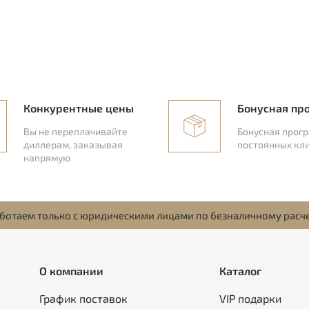
Конкурентные цены
Бонусная пр
Вы не переплачивайте
Бонусная прог
диллерам, заказывая
постоянных кл
напрямую
ботаем только с юридическими лицами по безналичному расч
О компании
Каталог
График поставок
VIP подарки