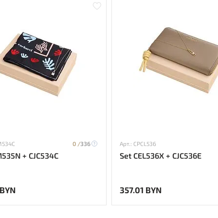
M534C
0 /
336
Арт.: CPCL536
M535N + CJC534C
Set CEL536X + CJC536E
 BYN
357.01 BYN