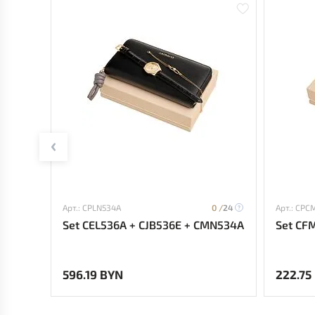
Арт.: CPLN534A
0 /
24
Арт.: CPC
Set CEL536A + CJB536E + CMN534A
Set CF
596.19 BYN
222.75