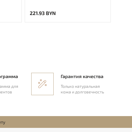
221.93 BYN
182.0
ограмма
Гарантия качества
рамма для
Только натуральная
иентов
кожа и долговечность
ету