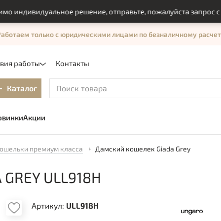
ндивидуальное решение, отправьте, пожалуйста запрос с пом
Работаем только с юридическими лицами по безналичному расчет
овия работы
Контакты
Каталог
овинки
Акции
ошельки премиум класса
Дамский кошелек Giada Grey
GREY ULL918H
Артикул:
ULL918H