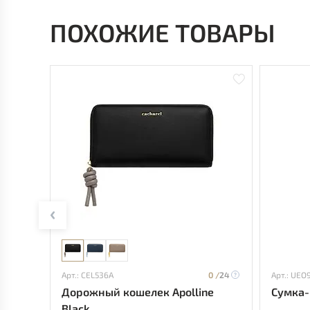
ПОХОЖИЕ ТОВАРЫ
Арт.: CEL536A
0 /
24
Арт.: UEO
Дорожный кошелек Apolline
Сумка-
Black