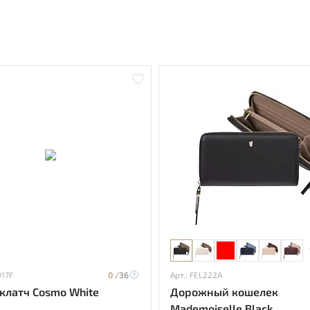
917F
0 /
36
Арт.: FEL222A
клатч Cosmo White
Дорожный кошелек
Mademoiselle Black