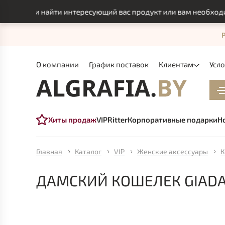
могли найти интересующий вас продукт или вам необходимо и
О компании
График поставок
Клиентам
Усл
Хиты продаж
VIP
Ritter
Корпоративные подарки
Н
Главная
Каталог
VIP
Женские аксессуары
К
ДАМСКИЙ КОШЕЛЕК GIADA 