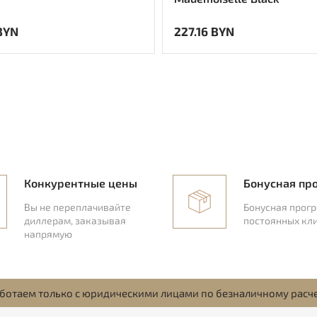
BYN
227.16 BYN
Конкурентные цены
Бонусная пр
Вы не переплачивайте
Бонусная прог
диллерам, заказывая
постоянных кл
напрямую
ботаем только с юридическими лицами по безналичному расч