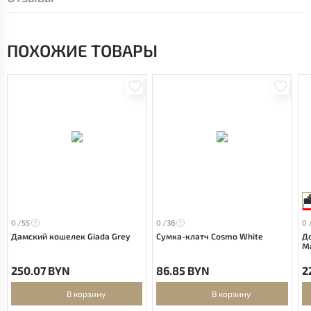
ПОХОЖИЕ ТОВАРЫ
0 /
55
0 /
36
0 
Дамский кошелек Giada Grey
Сумка-клатч Cosmo White
Д
Ma
250.07 BYN
86.85 BYN
2
В корзину
В корзину